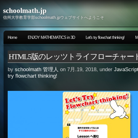
schoolmath.jp
信州大学教育学部schoolmath.jpウェブサイトへようこそ
Home
ENJOY MATHEMATICS in 3D
Let's try flowchart thinking!
M
HTML5版のレッツトライフローチャー
by
schoolmath 管理人
on 7月.19, 2018, under
JavaScr
try flowchart thinking!